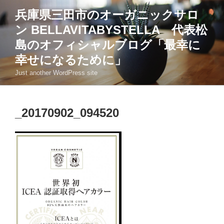
コ
兵庫県三田市のオーガニックサロ
ン
ン BELLAVITABYSTELLA 代表松
テ
ン
島のオフィシャルブログ「最幸に
ツ
幸せになるために」
へ
Just another WordPress site
ス
キ
ッ
_20170902_094520
プ