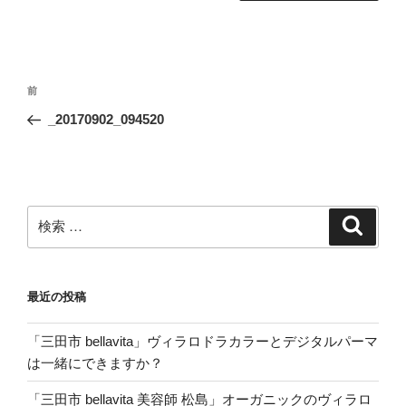
投
過
前
稿
去
_20170902_094520
ナ
の
ビ
投
稿
ゲ
ー
検
検
シ
索
索:
ョ
ン
最近の投稿
「三田市 bellavita」ヴィラロドラカラーとデジタルパーマ
は一緒にできますか？
「三田市 bellavita 美容師 松島」オーガニックのヴィラロ