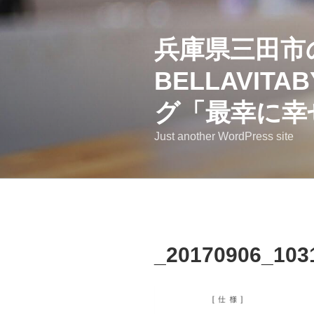
コ
ン
兵庫県三田市
テ
ン
BELLAVI
ツ
へ
グ「最幸に幸
ス
キ
Just another WordPress site
ッ
プ
_20170906_103