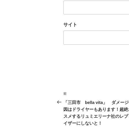
サイト
投
前
過
稿
去
「三田市 bella vita」 ダメー
の
因はドライヤーもあります！超絶
ナ
投
スメするリュミエリーナ社のレプ
ビ
稿
イザーにしないと！