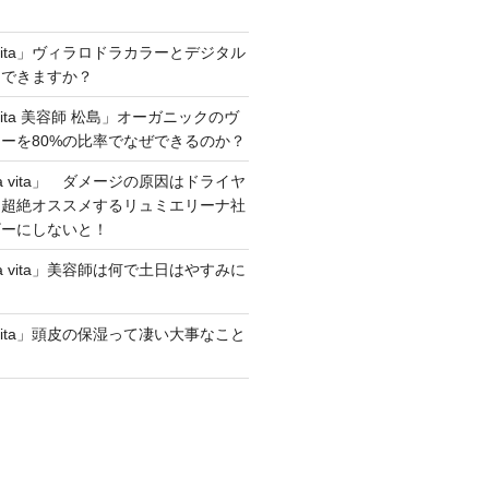
lavita」ヴィラロドラカラーとデジタル
にできますか？
avita 美容師 松島」オーガニックのヴ
ーを80%の比率でなぜできるのか？
la vita」 ダメージの原因はドライヤ
！超絶オススメするリュミエリーナ社
ザーにしないと！
la vita」美容師は何で土日はやすみに
lavita」頭皮の保湿って凄い大事なこと
？