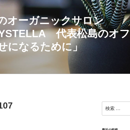
のオーガニックサロン
TABYSTELLA 代表松島の
せになるために」
107
検
索:
最近の投稿